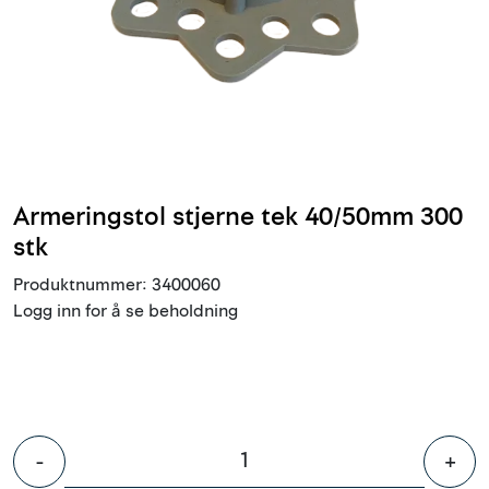
Innstøpningsgods
Mur og mørtel
Trelast og finer
Vanntetting
Armeringstol stjerne tek 40/50mm 300
stk
Verktøy og tilbehør
Produktnummer:
3400060
Logg inn for å se beholdning
Forskaling
Tjenester
Prosjekter
-
+