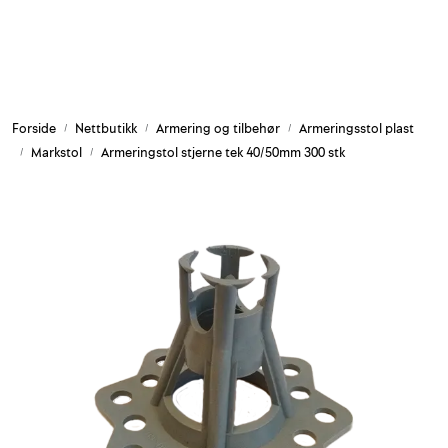
Skip to main content
Armering og tilbehør
Forside
Nettbutikk
Armering og tilbehør
Armeringsstol plast
Belysning og sesong
Markstol
Armeringstol stjerne tek 40/50mm 300 stk
Byggkjemi
Festemateriell
Forskaling
Grunn og isolasjon
HMS