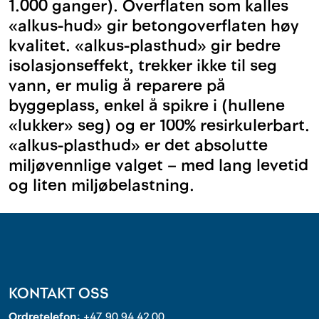
1.000 ganger). Overflaten som kalles
«alkus-hud» gir betongoverflaten høy
kvalitet. «alkus-plasthud» gir bedre
isolasjonseffekt, trekker ikke til seg
vann, er mulig å reparere på
byggeplass, enkel å spikre i (hullene
«lukker» seg) og er 100% resirkulerbart.
«alkus-plasthud» er det absolutte
miljøvennlige valget – med lang levetid
og liten miljøbelastning.
KONTAKT OSS
Ordretelefon:
+47 90 94 42 00