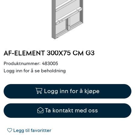
Innstøpningsgods
Mur og mørtel
Trelast og finer
AF-ELEMENT 300X75 CM G3
Vanntetting
Produktnummer:
483005
Logg inn for å se beholdning
Verktøy og tilbehør
Forskaling
Logg inn for å kjøpe
Tjenester
Ta kontakt med oss
Prosjekter
Legg til favoritter